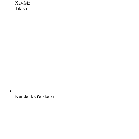
Xavfsiz
Tikish
Kundalik G'alabalar