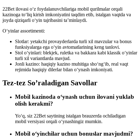
22Bet ilovasi o‘z foydalanuvchilariga mobil qurilmalar orqali
kazinoga to‘liq kirish imkoniyatini taqdim etib, istalgan vaqtda va
joyda qiziqarli o‘yin tajribasini ta’minlaydi.
O‘yinlar assortimenti:
Slotlar: yetakchi provayderlarda turli xil mavzular va bonus
funksiyalarga ega o‘yin avtomatlarining keng tanlovi.
Stol o‘yinlari: blekjek, ruletka va bakkara kabi klassik o‘yinlar
turli xil variantlarda mavjud.
Jonli kazino: haqiqiy kazino muhitiga sho‘ng‘ib, real vaqt
rejimida haqiqiy dilerlar bilan o‘ynash imkoniyati.
Tez-tez So’raladigan Savollar
Mobil kazinoda o‘ynash uchun ilovani yuklab
olish kerakmi?
Yo‘q, siz 22Bet saytining istalgan brauzerda ochiladigan
mobil versiyasi orqali o‘ynashingiz mumkin.
Mobil o‘yinchilar uchun bonuslar mavjudmi?