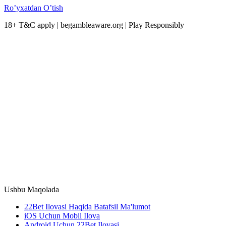
Ro’yxatdan O’tish
18+ T&C apply | begambleaware.org | Play Responsibly
Ushbu Maqolada
22Bet Ilovasi Haqida Batafsil Ma'lumot
iOS Uchun Mobil Ilova
Android Uchun 22Bet Ilovasi