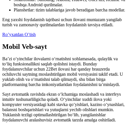
boshqa Android qurilmalar.
Planshetlar: tizim talablariga javob beradigan barcha modellar.
Eng yaxshi foydalanish tajribasi uchun ilovani muntazam yangilab
turish va zamonaviy qurilmalardan foydalanish tavsiya etiladi.
Ro’yxatdan O’tish
Mobil Veb-sayt
Ba’zi o‘yinchilar ilovalarni o‘rnatishni xohlamasada, qulaylik va
to‘liq funksionallikni saqlab qolishni istaydi. Bunday
foydalanuvchilar uchun 22Bet ilovasi har qanday brauzerda
ochiluvchi saytning moslashtirilgan mobil versiyasini taklif etadi. U
yuklab olish va o‘rnatishni talab qilmaydi, shu bilan birga
platformaning barcha imkoniyatlaridan foydalanishni ta’minlaydi.
Sayt avtomatik ravishda ekran o‘lchamiga moslashadi va interfeys
intuitiv tushunarliligicha qoladi. O‘yinchilar xuddi ilova yoki
kompyuter versiyasidagi kabi stavka qo‘yishlari, kazino o‘ynashlari,
balansni boshqarishlari va yutuqlarni yechib olishlari mumkin.
Yuklanish tezligi optimallashtirilgan bo‘lib, yangilanishlar
foydalanuvchi aralashuvisiz avtomatik tarzda amalga oshiriladi.