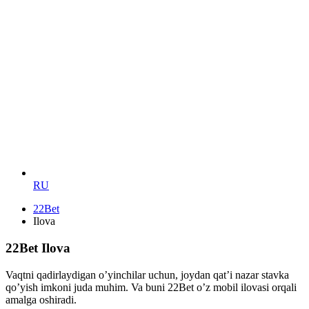
RU
22Bet
Ilova
22Bet Ilova
Vaqtni qadirlaydigan o’yinchilar uchun, joydan qat’i nazar stavka
qo’yish imkoni juda muhim. Va buni 22Bet o’z mobil ilovasi orqali
amalga oshiradi.